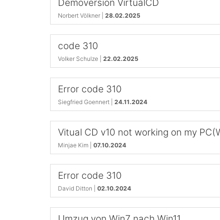
Demoversion VirtualCD
Norbert Völkner |
28.02.2025
code 310
Volker Schulze |
22.02.2025
Error code 310
Siegfried Goennert |
24.11.2024
Vitual CD v10 not working on my PC(
Minjae Kim |
07.10.2024
Error code 310
David Ditton |
02.10.2024
Umzug von Win7 nach Win11