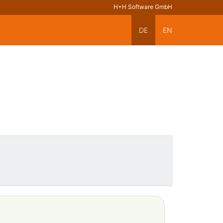
H+H Software GmbH
DE
EN